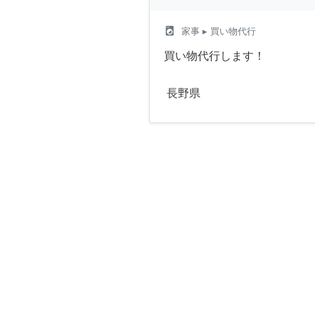
local_laundry_service
家事
▸ 買い物代行
買い物代行します！
長野県