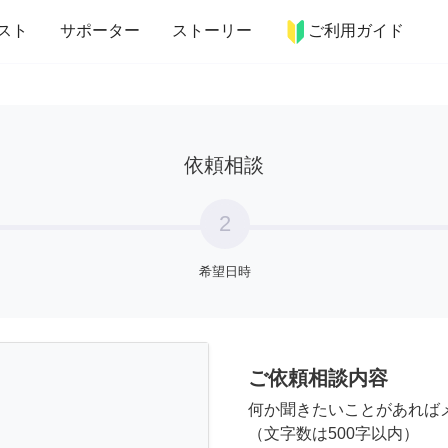
more_horiz
インテリア
趣味・習い事
ペット
料理
スト
サポーター
ストーリー
ご利用ガイド
依頼相談
2
希望日時
ご依頼相談内容
何か聞きたいことがあれば
（文字数は500字以内）