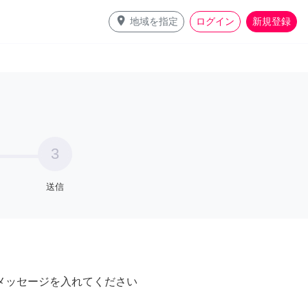
place
地域を指定
ログイン
新規登録
3
送信
メッセージを入れてください