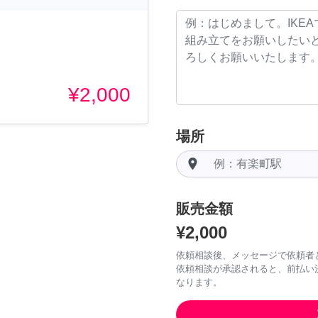
¥2,000
場所
room
販売金額
¥2,000
依頼相談後、メッセージで依頼者
依頼相談が承認されると、前払い
なります。