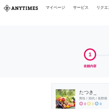
全て
修理・組立
家事
引っ越し
マイページ
サービス
リクエ
1
依頼内容
たつき_
男性
/
30代
/
長野県
sentiment_satisfied
sentiment_neutral
sentiment_dissatisfied
0
0
0