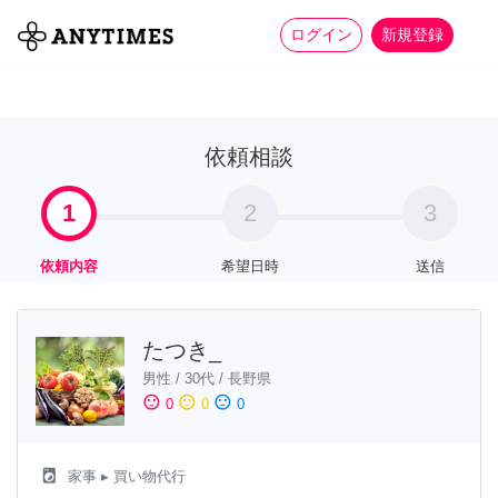
more_horiz
全て
修理・組立
家事
ログイン
新規登録
依頼相談
1
2
3
依頼内容
希望日時
送信
たつき_
男性
/
30代
/
長野県
sentiment_satisfied
sentiment_neutral
sentiment_dissatisfied
0
0
0
local_laundry_service
家事
▸ 買い物代行