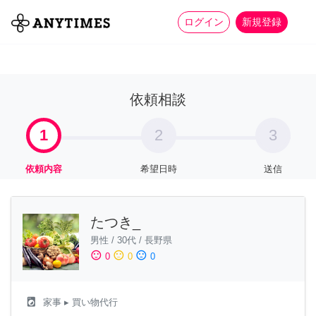
more_horiz
全て
修理・組立
家事
ログイン
新規登録
依頼相談
1
2
3
依頼内容
希望日時
送信
たつき_
男性
/
30代
/
長野県
sentiment_satisfied
sentiment_neutral
sentiment_dissatisfied
0
0
0
local_laundry_service
家事
▸ 買い物代行