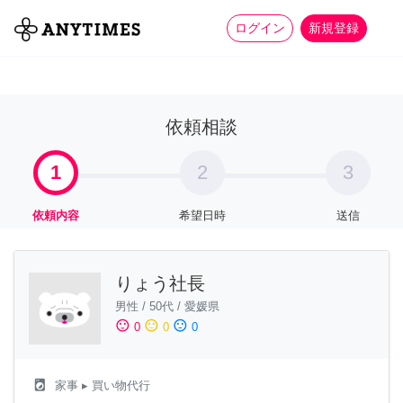
more_horiz
全て
修理・組立
家事
ログイン
新規登録
依頼相談
1
2
3
依頼内容
希望日時
送信
りょう社長
男性
/
50代
/
愛媛県
sentiment_satisfied
sentiment_neutral
sentiment_dissatisfied
0
0
0
local_laundry_service
家事
▸ 買い物代行