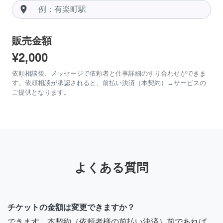
room
販売金額
¥2,000
依頼相談後、メッセージで依頼者と仕事詳細のすり合わせができま
す。依頼相談が承認されると、前払い決済（本契約）→サービスの
ご提供となります。
よくある質問
チケットの金額は変更できますか？
できます。本契約（依頼者様の前払い決済）前であれば、