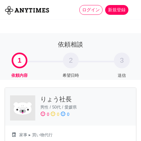
more_horiz
全て
修理・組立
家事
ログイン
新規登録
依頼相談
1
2
3
依頼内容
希望日時
送信
りょう社長
男性
/
50代
/
愛媛県
sentiment_satisfied
sentiment_neutral
sentiment_dissatisfied
0
0
0
local_laundry_service
家事
▸ 買い物代行