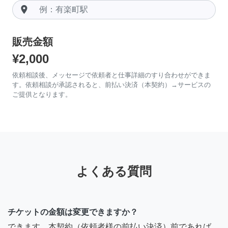
room
販売金額
¥2,000
依頼相談後、メッセージで依頼者と仕事詳細のすり合わせができま
す。依頼相談が承認されると、前払い決済（本契約）→サービスの
ご提供となります。
よくある質問
チケットの金額は変更できますか？
できます。本契約（依頼者様の前払い決済）前であれば、