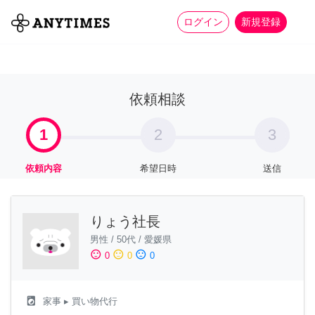
more_horiz
全て
修理・組立
家事
ログイン
新規登録
依頼相談
1
2
3
依頼内容
希望日時
送信
りょう社長
男性
/
50代
/
愛媛県
sentiment_satisfied
sentiment_neutral
sentiment_dissatisfied
0
0
0
local_laundry_service
家事
▸ 買い物代行