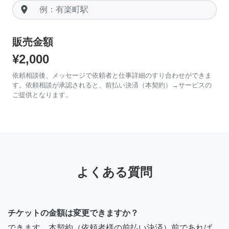
room
販売金額
¥2,000
依頼相談後、メッセージで依頼者と仕事詳細のすり合わせができま
す。依頼相談が承認されると、前払い決済（本契約）→サービスの
ご提供となります。
よくある質問
チケットの金額は変更できますか？
できます。本契約（依頼者様の前払い決済）前であれば、