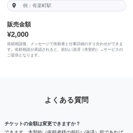
room
販売金額
¥2,000
依頼相談後、メッセージで依頼者と仕事詳細のすり合わせができま
す。依頼相談が承認されると、前払い決済（本契約）→サービスの
ご提供となります。
よくある質問
チケットの金額は変更できますか？
できます。本契約（依頼者様の前払い決済）前であれば、