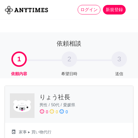
more_horiz
全て
修理・組立
家事
ログイン
新規登録
依頼相談
1
2
3
依頼内容
希望日時
送信
りょう社長
男性
/
50代
/
愛媛県
sentiment_satisfied
sentiment_neutral
sentiment_dissatisfied
0
0
0
local_laundry_service
家事
▸ 買い物代行