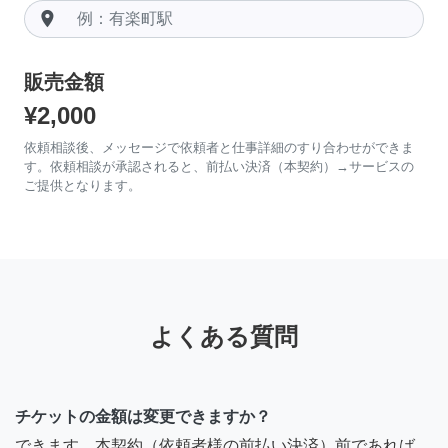
room
販売金額
¥2,000
依頼相談後、メッセージで依頼者と仕事詳細のすり合わせができま
す。依頼相談が承認されると、前払い決済（本契約）→サービスの
ご提供となります。
よくある質問
チケットの金額は変更できますか？
できます。本契約（依頼者様の前払い決済）前であれば、