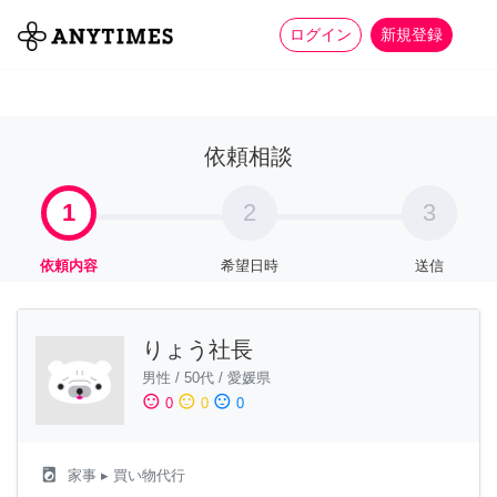
more_horiz
全て
修理・組立
家事
ログイン
新規登録
依頼相談
1
2
3
依頼内容
希望日時
送信
りょう社長
男性
/
50代
/
愛媛県
sentiment_satisfied
sentiment_neutral
sentiment_dissatisfied
0
0
0
local_laundry_service
家事
▸ 買い物代行