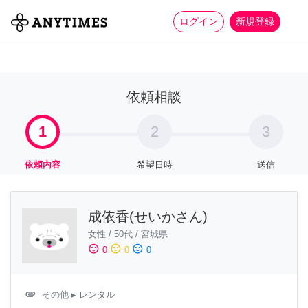
more_horiz
全て
修理・組立
家事
ログイン
新規登録
依頼相談
1
2
3
依頼内容
希望日時
送信
成依香(せいかさん)
女性
/
50代
/
宮城県
sentiment_satisfied
sentiment_neutral
sentiment_dissatisfied
0
0
0
attachment
その他
▸ レンタル