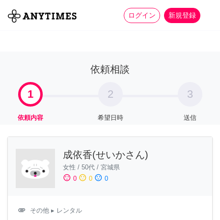
more_horiz
全て
修理・組立
家事
ログイン
新規登録
依頼相談
1
2
3
依頼内容
希望日時
送信
成依香(せいかさん)
女性
/
50代
/
宮城県
sentiment_satisfied
sentiment_neutral
sentiment_dissatisfied
0
0
0
attachment
その他
▸ レンタル