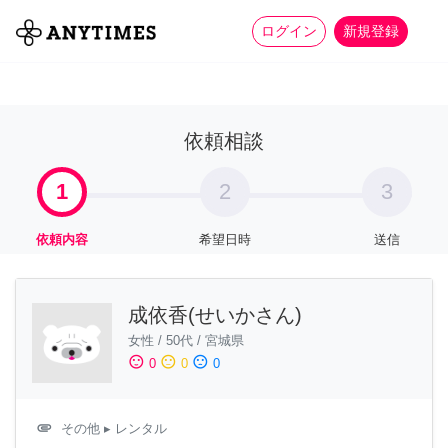
more_horiz
全て
修理・組立
家事
ログイン
新規登録
依頼相談
1
2
3
依頼内容
希望日時
送信
成依香(せいかさん)
女性
/
50代
/
宮城県
sentiment_satisfied
sentiment_neutral
sentiment_dissatisfied
0
0
0
attachment
その他
▸ レンタル