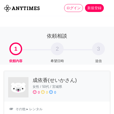
more_horiz
全て
修理・組立
家事
ログイン
新規登録
依頼相談
1
2
3
依頼内容
希望日時
送信
成依香(せいかさん)
女性
/
50代
/
宮城県
sentiment_satisfied
sentiment_neutral
sentiment_dissatisfied
0
0
0
attachment
その他
▸ レンタル