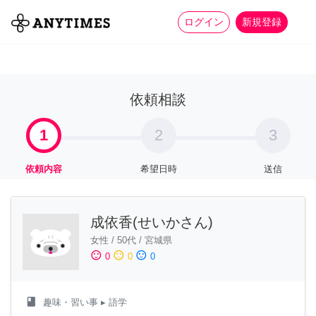
more_horiz
全て
修理・組立
家事
ログイン
新規登録
依頼相談
1
2
3
依頼内容
希望日時
送信
成依香(せいかさん)
女性
/
50代
/
宮城県
sentiment_satisfied
sentiment_neutral
sentiment_dissatisfied
0
0
0
class
趣味・習い事
▸ 語学