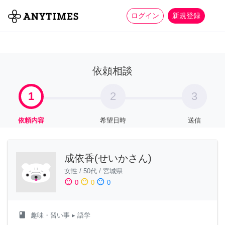
more_horiz
全て
修理・組立
家事
ログイン
新規登録
依頼相談
1
2
3
依頼内容
希望日時
送信
成依香(せいかさん)
女性
/
50代
/
宮城県
sentiment_satisfied
sentiment_neutral
sentiment_dissatisfied
0
0
0
class
趣味・習い事
▸ 語学