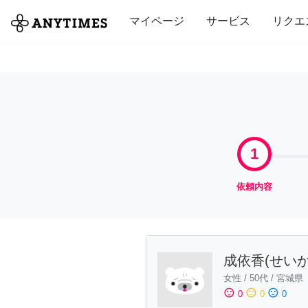
全て
修理・組立
家事
引っ越し
マイページ
サービス
リクエ
1
依頼内容
成依香(せいか
女性
/
50代
/
宮城県
sentiment_satisfied
sentiment_neutral
sentiment_dissatisfied
0
0
0