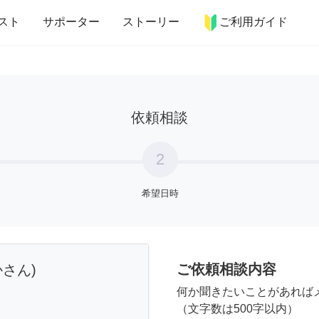
more_horiz
インテリア
趣味・習い事
ペット
料理
スト
サポーター
ストーリー
ご利用ガイド
依頼相談
2
希望日時
ご依頼相談内容
さん)
何か聞きたいことがあれば
（文字数は500字以内）