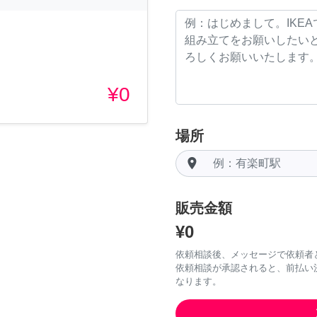
¥0
場所
room
販売金額
¥0
依頼相談後、メッセージで依頼者
依頼相談が承認されると、前払い
なります。