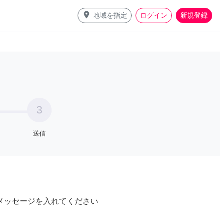
place
地域を指定
ログイン
新規登録
3
送信
メッセージを入れてください