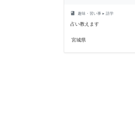
class
趣味・習い事
▸ 語学
占い教えます
宮城県