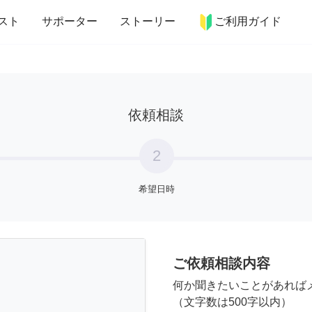
more_horiz
インテリア
趣味・習い事
ペット
料理
スト
サポーター
ストーリー
ご利用ガイド
依頼相談
2
希望日時
ご依頼相談内容
何か聞きたいことがあれば
（文字数は500字以内）