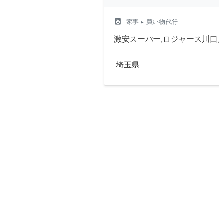
local_laundry_service
家事
▸ 買い物代行
激安スーパー,ロジャース川
埼玉県