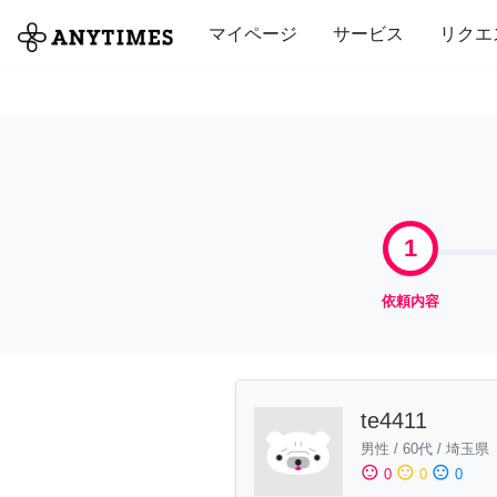
全て
修理・組立
家事
引っ越し
マイページ
サービス
リクエ
1
依頼内容
te4411
男性
/
60代
/
埼玉県
sentiment_satisfied
sentiment_neutral
sentiment_dissatisfied
0
0
0