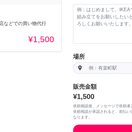
口店などでの買い物代行
¥1,500
場所
room
販売金額
¥1,500
依頼相談後、メッセージで依頼者
依頼相談が承認されると、前払い
なります。