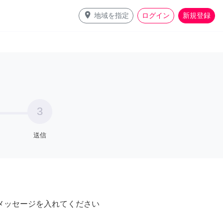
place
地域を指定
ログイン
新規登録
3
送信
メッセージを入れてください