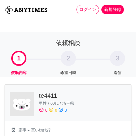
more_horiz
全て
修理・組立
家事
ログイン
新規登録
依頼相談
1
2
3
依頼内容
希望日時
送信
te4411
男性
/
60代
/
埼玉県
sentiment_satisfied
sentiment_neutral
sentiment_dissatisfied
0
0
0
local_laundry_service
家事
▸ 買い物代行