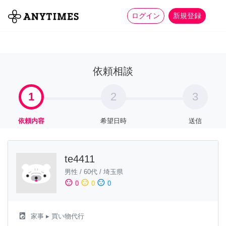
more_horiz
全て
修理・組立
家事
ログイン
新規登録
依頼相談
1
2
3
依頼内容
希望日時
送信
te4411
男性
/
60代
/
埼玉県
sentiment_satisfied
sentiment_neutral
sentiment_dissatisfied
0
0
0
local_laundry_service
家事
▸ 買い物代行