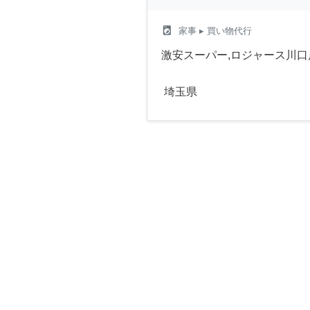
local_laundry_service
家事
▸ 買い物代行
激安スーパー,ロジャース川
埼玉県