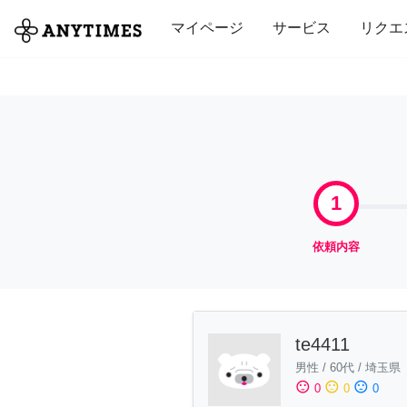
全て
修理・組立
家事
引っ越し
マイページ
サービス
リクエ
1
依頼内容
te4411
男性
/
60代
/
埼玉県
sentiment_satisfied
sentiment_neutral
sentiment_dissatisfied
0
0
0