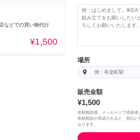
口店などでの買い物代行
¥1,500
場所
room
販売金額
¥1,500
依頼相談後、メッセージで依頼者
依頼相談が承認されると、前払い
なります。