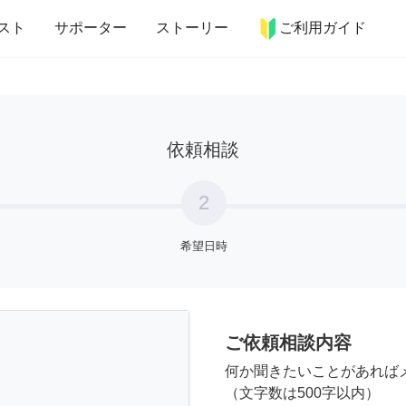
more_horiz
インテリア
趣味・習い事
ペット
料理
スト
サポーター
ストーリー
ご利用ガイド
依頼相談
2
希望日時
ご依頼相談内容
何か聞きたいことがあれば
（文字数は500字以内）