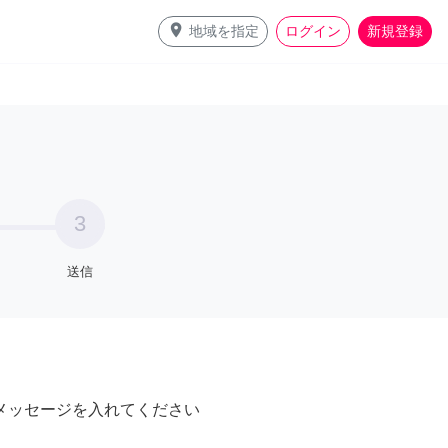
place
地域を指定
ログイン
新規登録
3
送信
メッセージを入れてください