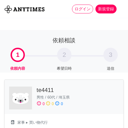
more_horiz
全て
修理・組立
家事
ログイン
新規登録
依頼相談
1
2
3
依頼内容
希望日時
送信
te4411
男性
/
60代
/
埼玉県
sentiment_satisfied
sentiment_neutral
sentiment_dissatisfied
0
0
0
local_laundry_service
家事
▸ 買い物代行