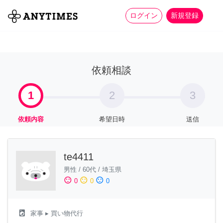
more_horiz
全て
修理・組立
家事
ログイン
新規登録
依頼相談
1
2
3
依頼内容
希望日時
送信
te4411
男性
/
60代
/
埼玉県
sentiment_satisfied
sentiment_neutral
sentiment_dissatisfied
0
0
0
local_laundry_service
家事
▸ 買い物代行