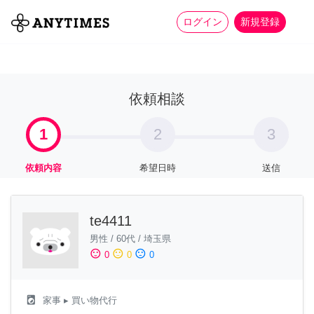
more_horiz
全て
修理・組立
家事
ログイン
新規登録
依頼相談
1
2
3
依頼内容
希望日時
送信
te4411
男性
/
60代
/
埼玉県
sentiment_satisfied
sentiment_neutral
sentiment_dissatisfied
0
0
0
local_laundry_service
家事
▸ 買い物代行