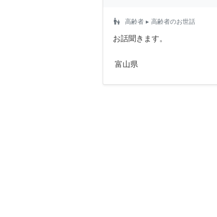
escalator_warning
高齢者
▸ 高齢者のお世話
お話聞きます。
富山県