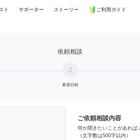
more_horiz
インテリア
趣味・習い事
ペット
料理
スト
サポーター
ストーリー
ご利用ガイド
依頼相談
2
希望日時
ご依頼相談内容
何か聞きたいことがあれば
（文字数は500字以内）