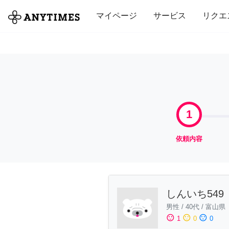
全て
修理・組立
家事
引っ越し
マイページ
サービス
リクエ
1
依頼内容
しんいち549
男性
/
40代
/
富山県
sentiment_satisfied
sentiment_neutral
sentiment_dissatisfied
1
0
0