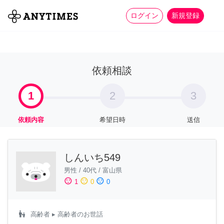
more_horiz
全て
修理・組立
家事
ログイン
新規登録
依頼相談
1
2
3
依頼内容
希望日時
送信
しんいち549
男性
/
40代
/
富山県
sentiment_satisfied
sentiment_neutral
sentiment_dissatisfied
1
0
0
escalator_warning
高齢者
▸ 高齢者のお世話