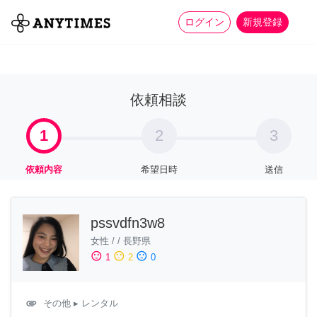
more_horiz
全て
修理・組立
家事
ログイン
新規登録
依頼相談
1
2
3
依頼内容
希望日時
送信
pssvdfn3w8
女性
/
/
長野県
sentiment_satisfied
sentiment_neutral
sentiment_dissatisfied
1
2
0
attachment
その他
▸ レンタル