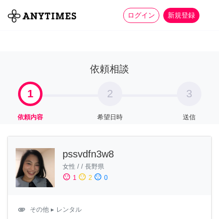
more_horiz
全て
修理・組立
家事
ログイン
新規登録
依頼相談
1
2
3
依頼内容
希望日時
送信
pssvdfn3w8
女性
/
/
長野県
sentiment_satisfied
sentiment_neutral
sentiment_dissatisfied
1
2
0
attachment
その他
▸ レンタル