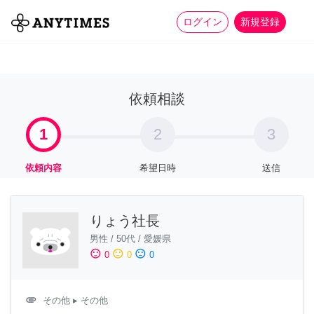
more_horiz
全て
修理・組立
家事
ログイン
新規登録
依頼相談
1
2
3
依頼内容
希望日時
送信
りょう社長
男性
/
50代
/
愛媛県
sentiment_satisfied
sentiment_neutral
sentiment_dissatisfied
0
0
0
attachment
その他
▸ その他