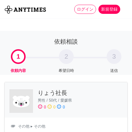
more_horiz
全て
修理・組立
家事
ログイン
新規登録
依頼相談
1
2
3
依頼内容
希望日時
送信
りょう社長
男性
/
50代
/
愛媛県
sentiment_satisfied
sentiment_neutral
sentiment_dissatisfied
0
0
0
attachment
その他
▸ その他