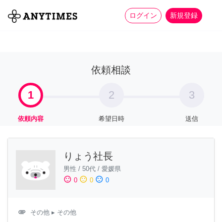
more_horiz
全て
修理・組立
家事
ログイン
新規登録
依頼相談
1
2
3
依頼内容
希望日時
送信
りょう社長
男性
/
50代
/
愛媛県
sentiment_satisfied
sentiment_neutral
sentiment_dissatisfied
0
0
0
attachment
その他
▸ その他