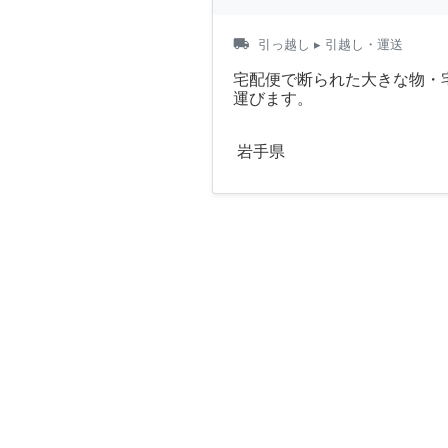
local_shipping
引っ越し
▸ 引越し・運送
宅配便で断られた大きな物・
運びます。
岩手県