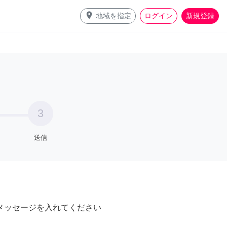
place
地域を指定
ログイン
新規登録
3
送信
メッセージを入れてください