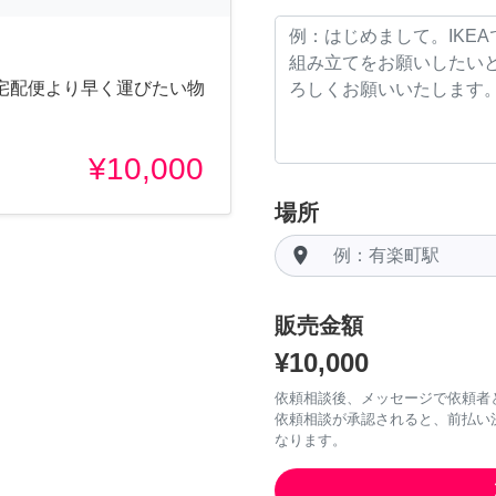
宅配便より早く運びたい物
¥10,000
場所
room
販売金額
¥10,000
依頼相談後、メッセージで依頼者
依頼相談が承認されると、前払い
なります。