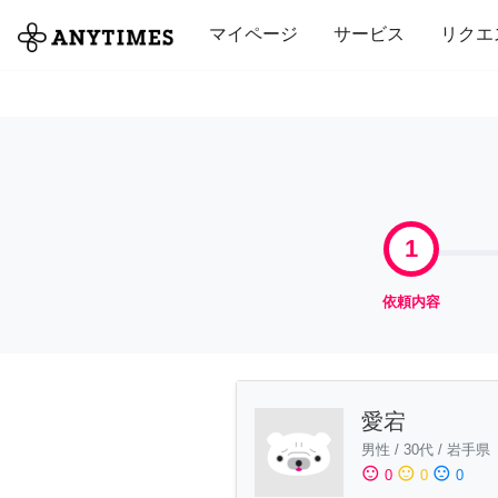
全て
修理・組立
家事
引っ越し
マイページ
サービス
リクエ
1
依頼内容
愛宕
男性
/
30代
/
岩手県
sentiment_satisfied
sentiment_neutral
sentiment_dissatisfied
0
0
0