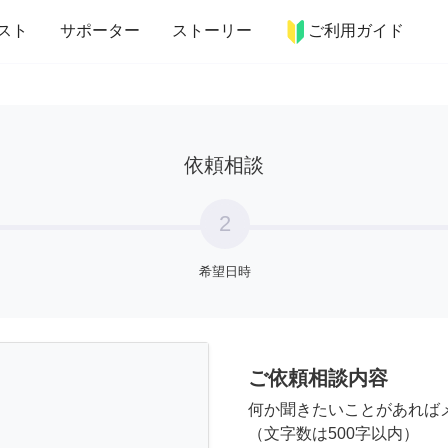
more_horiz
インテリア
趣味・習い事
ペット
料理
スト
サポーター
ストーリー
ご利用ガイド
依頼相談
2
希望日時
ご依頼相談内容
何か聞きたいことがあれば
（文字数は500字以内）