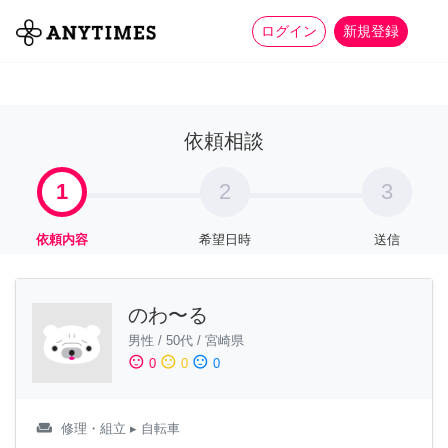
more_horiz
全て
修理・組立
家事
ログイン
新規登録
依頼相談
1
2
3
依頼内容
希望日時
送信
のわ〜る
男性
/
50代
/
宮崎県
sentiment_satisfied
sentiment_neutral
sentiment_dissatisfied
0
0
0
weekend
修理・組立
▸ 自転車