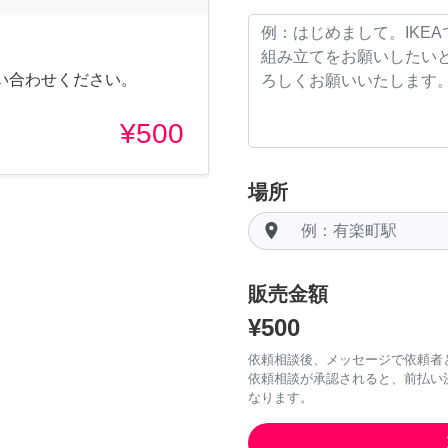
い合わせください。
¥500
場所
room
販売金額
¥500
依頼相談後、メッセージで依頼者
依頼相談が承認されると、前払い
なります。