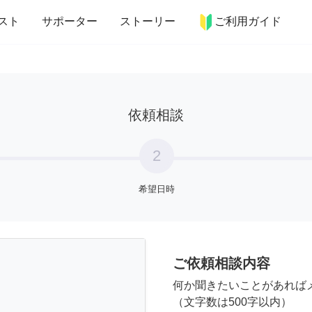
more_horiz
インテリア
趣味・習い事
ペット
料理
スト
サポーター
ストーリー
ご利用ガイド
依頼相談
2
希望日時
ご依頼相談内容
何か聞きたいことがあれば
（文字数は500字以内）