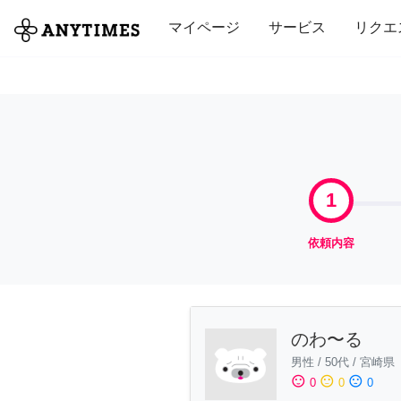
全て
修理・組立
家事
引っ越し
マイページ
サービス
リクエ
1
依頼内容
のわ〜る
男性
/
50代
/
宮崎県
sentiment_satisfied
sentiment_neutral
sentiment_dissatisfied
0
0
0