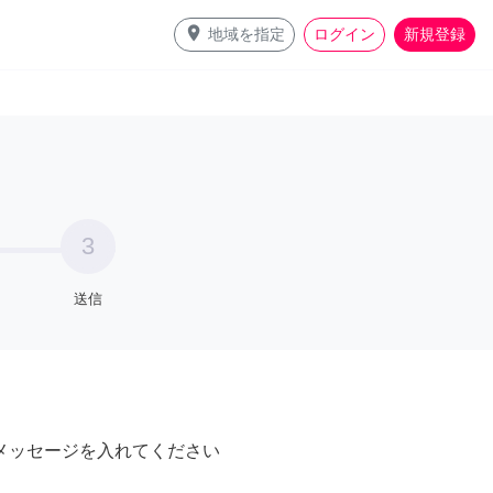
place
地域を指定
ログイン
新規登録
3
送信
メッセージを入れてください