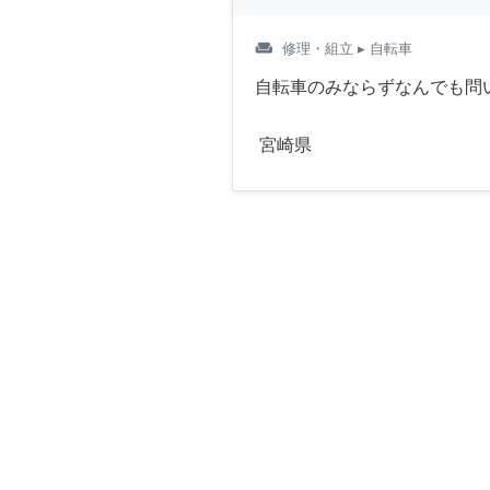
weekend
修理・組立
▸ 自転車
自転車のみならずなんでも問
宮崎県