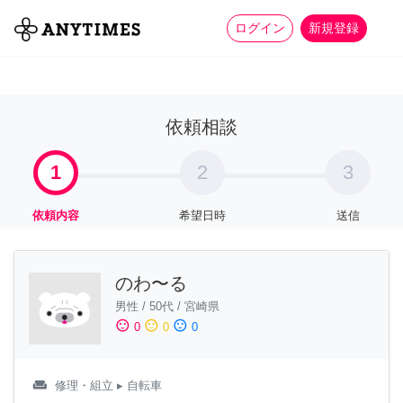
more_horiz
全て
修理・組立
家事
ログイン
新規登録
依頼相談
1
2
3
依頼内容
希望日時
送信
のわ〜る
男性
/
50代
/
宮崎県
sentiment_satisfied
sentiment_neutral
sentiment_dissatisfied
0
0
0
weekend
修理・組立
▸ 自転車