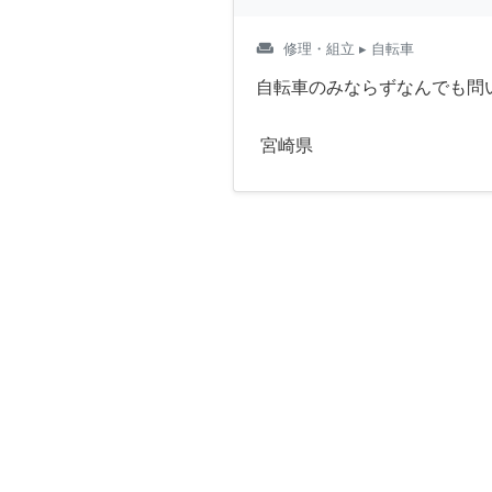
weekend
修理・組立
▸ 自転車
自転車のみならずなんでも問
宮崎県