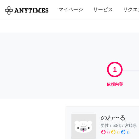
全て
修理・組立
家事
引っ越し
マイページ
サービス
リクエ
1
依頼内容
のわ〜る
男性
/
50代
/
宮崎県
sentiment_satisfied
sentiment_neutral
sentiment_dissatisfied
0
0
0