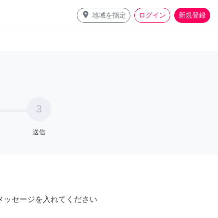
place
地域を指定
ログイン
新規登録
3
送信
メッセージを入れてください