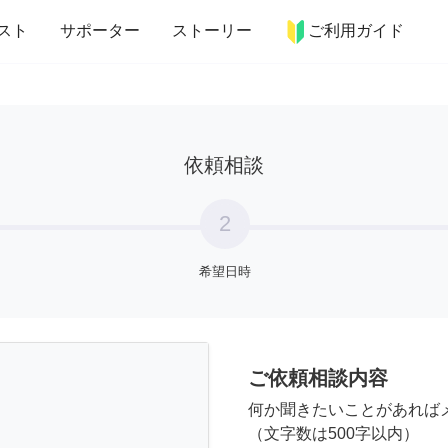
more_horiz
インテリア
趣味・習い事
ペット
料理
スト
サポーター
ストーリー
ご利用ガイド
依頼相談
2
希望日時
ご依頼相談内容
何か聞きたいことがあれば
（文字数は500字以内）