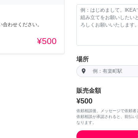
い合わせください。
¥500
場所
room
販売金額
¥500
依頼相談後、メッセージで依頼者
依頼相談が承認されると、前払い
なります。