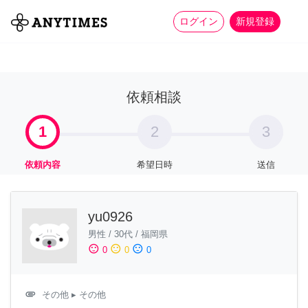
more_horiz
全て
修理・組立
家事
ログイン
新規登録
依頼相談
1
2
3
依頼内容
希望日時
送信
yu0926
男性
/
30代
/
福岡県
sentiment_satisfied
sentiment_neutral
sentiment_dissatisfied
0
0
0
attachment
その他
▸ その他