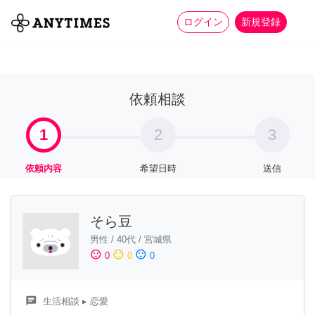
more_horiz
全て
修理・組立
家事
ログイン
新規登録
依頼相談
1
2
3
依頼内容
希望日時
送信
そら豆
男性
/
40代
/
宮城県
sentiment_satisfied
sentiment_neutral
sentiment_dissatisfied
0
0
0
chat
生活相談
▸ 恋愛