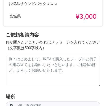
お悩みサウンドバック🤜🤜🤜
¥3,000
宮城県
ご依頼相談内容
何か聞きたいことがあればメッセージを入れてください
（文字数は500字以内）
場所
room