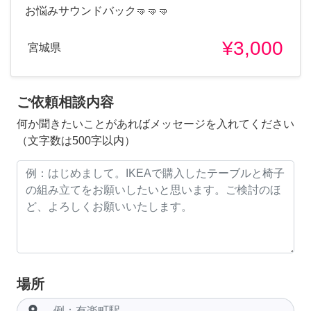
お悩みサウンドバック🤜🤜🤜
¥3,000
宮城県
ご依頼相談内容
何か聞きたいことがあればメッセージを入れてください
（文字数は500字以内）
場所
room