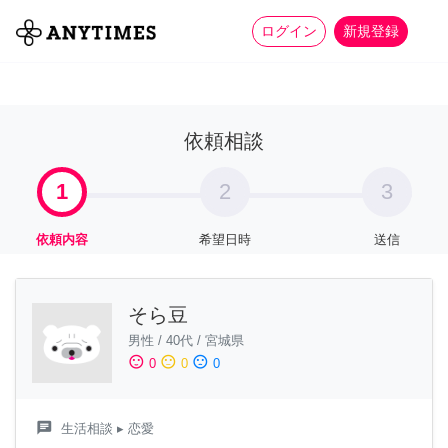
more_horiz
全て
修理・組立
家事
ログイン
新規登録
依頼相談
1
2
3
依頼内容
希望日時
送信
そら豆
男性
/
40代
/
宮城県
sentiment_satisfied
sentiment_neutral
sentiment_dissatisfied
0
0
0
chat
生活相談
▸ 恋愛