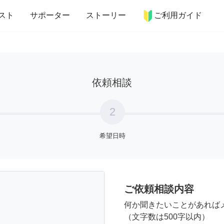
more_horiz
インテリア
趣味・習い事
ペット
料理
スト
サポーター
ストーリー
ご利用ガイド
依頼相談
2
希望日時
ご依頼相談内容
何か聞きたいことがあれば
（文字数は500字以内）