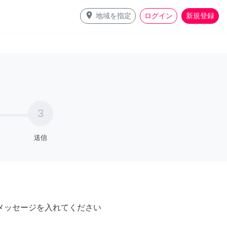
place
地域を指定
ログイン
新規登録
3
送信
メッセージを入れてください