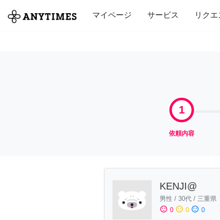
全て
修理・組立
家事
引っ越し
マイページ
サービス
リクエ
1
依頼内容
KENJI@
男性
/
30代
/
三重県
sentiment_satisfied
sentiment_neutral
sentiment_dissatisfied
0
0
0