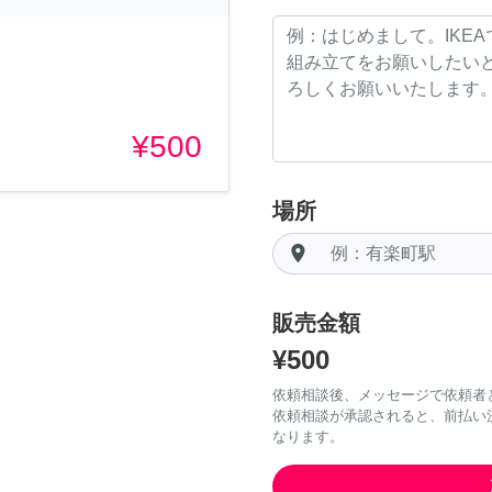
¥500
場所
room
販売金額
¥500
依頼相談後、メッセージで依頼者
依頼相談が承認されると、前払い
なります。