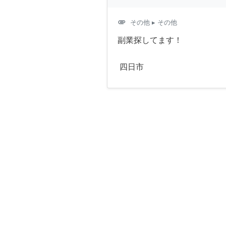
attachment
その他
▸ その他
副業探してます！
四日市