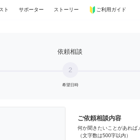
more_horiz
インテリア
趣味・習い事
ペット
料理
スト
サポーター
ストーリー
ご利用ガイド
依頼相談
2
希望日時
ご依頼相談内容
何か聞きたいことがあれば
（文字数は500字以内）