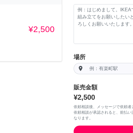
¥2,500
場所
room
販売金額
¥2,500
依頼相談後、メッセージで依頼者
依頼相談が承認されると、前払い
なります。