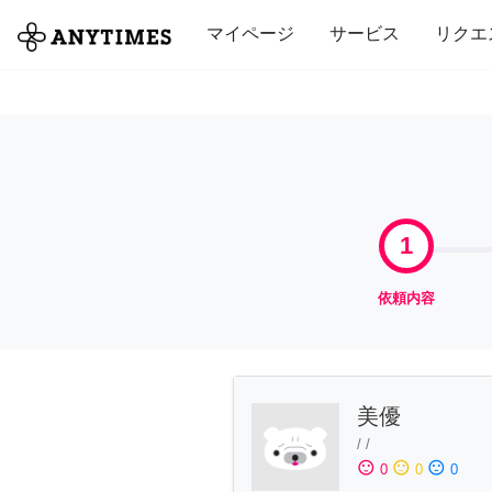
全て
修理・組立
家事
引っ越し
マイページ
サービス
リクエ
1
依頼内容
美優
/
/
sentiment_satisfied
sentiment_neutral
sentiment_dissatisfied
0
0
0