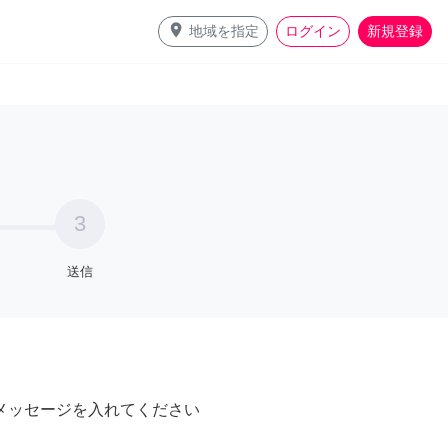
place
地域を指定
ログイン
新規登録
3
送信
メッセージを入れてください