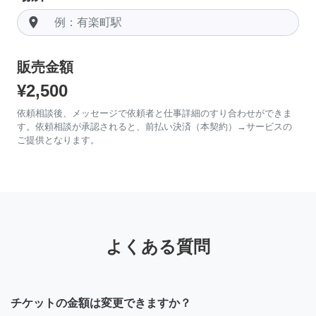
room
販売金額
¥2,500
依頼相談後、メッセージで依頼者と仕事詳細のすり合わせができま
す。依頼相談が承認されると、前払い決済（本契約）→サービスの
ご提供となります。
よくある質問
チケットの金額は変更できますか？