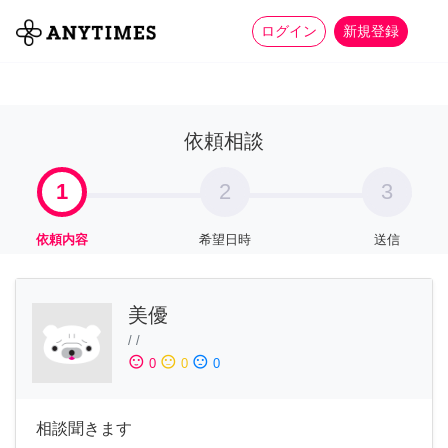
more_horiz
全て
修理・組立
家事
ログイン
新規登録
依頼相談
1
2
3
依頼内容
希望日時
送信
美優
/
/
sentiment_satisfied
sentiment_neutral
sentiment_dissatisfied
0
0
0
相談聞きます