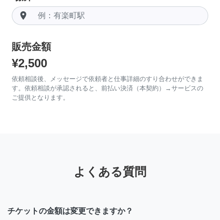
room
販売金額
¥2,500
依頼相談後、メッセージで依頼者と仕事詳細のすり合わせができま
す。依頼相談が承認されると、前払い決済（本契約）→サービスの
ご提供となります。
よくある質問
チケットの金額は変更できますか？