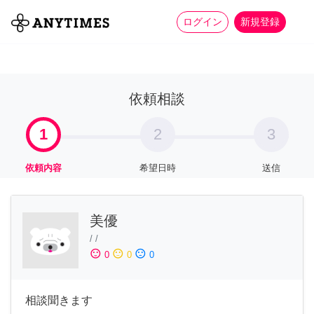
more_horiz
全て
修理・組立
家事
ログイン
新規登録
依頼相談
1
2
3
依頼内容
希望日時
送信
美優
/
/
sentiment_satisfied
sentiment_neutral
sentiment_dissatisfied
0
0
0
相談聞きます