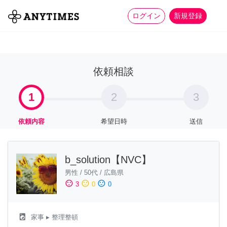
more_horiz
全て
修理・組立
家事
ログイン
新規登録
依頼相談
1
2
3
依頼内容
希望日時
送信
b_solution【NVC】
男性
/
50代
/
広島県
sentiment_satisfied
sentiment_neutral
sentiment_dissatisfied
3
0
0
local_laundry_service
家事
▸ 整理整頓