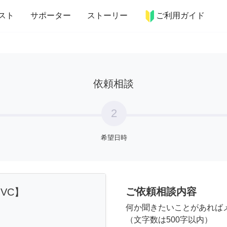
more_horiz
インテリア
趣味・習い事
ペット
料理
スト
サポーター
ストーリー
ご利用ガイド
依頼相談
2
希望日時
ご依頼相談内容
【NVC】
何か聞きたいことがあれば
（文字数は500字以内）