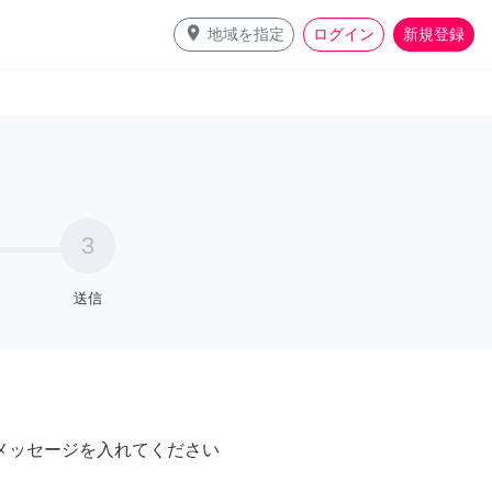
place
地域を指定
ログイン
新規登録
3
送信
メッセージを入れてください