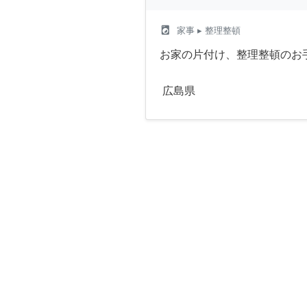
local_laundry_service
家事
▸ 整理整頓
お家の片付け、整理整頓のお
広島県