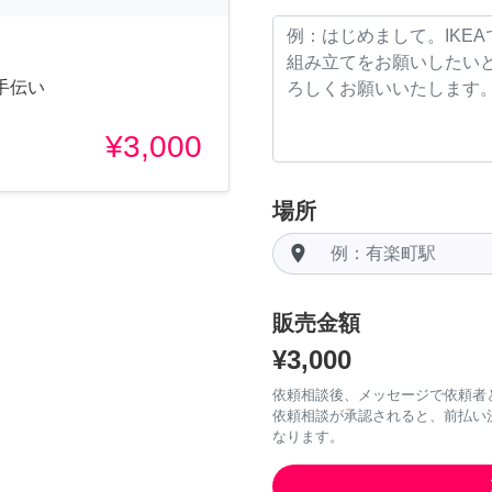
手伝い
¥3,000
場所
room
販売金額
¥3,000
依頼相談後、メッセージで依頼者
依頼相談が承認されると、前払い
なります。