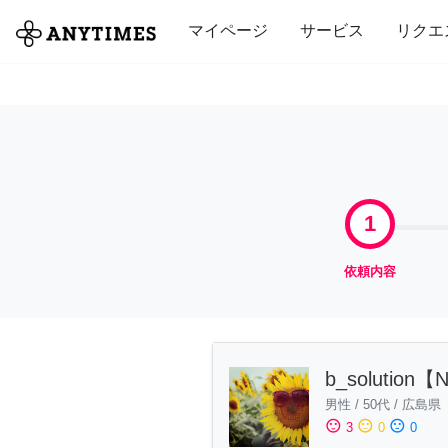
全て
修理・組立
家事
引っ越し
マイページ
サービス
リクエ
1
依頼内容
b_solution
男性
/
50代
/
広島県
sentiment_satisfied
sentiment_neutral
sentiment_dissatisfied
3
0
0