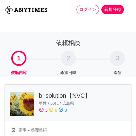
more_horiz
全て
修理・組立
家事
ログイン
新規登録
依頼相談
1
2
3
依頼内容
希望日時
送信
b_solution【NVC】
男性
/
50代
/
広島県
sentiment_satisfied
sentiment_neutral
sentiment_dissatisfied
3
0
0
local_laundry_service
家事
▸ 整理整頓