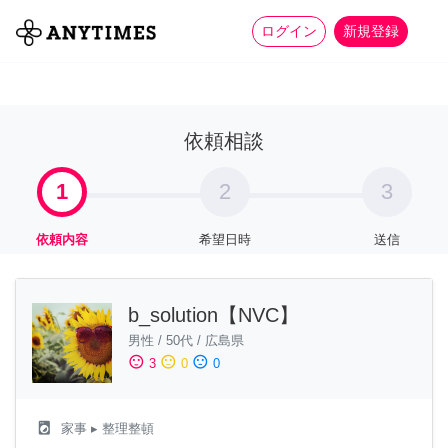
more_horiz
全て
修理・組立
家事
ログイン
新規登録
依頼相談
1
2
3
依頼内容
希望日時
送信
b_solution【NVC】
男性
/
50代
/
広島県
sentiment_satisfied
sentiment_neutral
sentiment_dissatisfied
3
0
0
local_laundry_service
家事
▸ 整理整頓