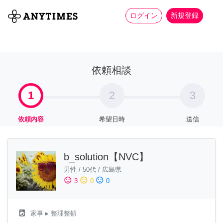
more_horiz
全て
修理・組立
家事
ログイン
新規登録
依頼相談
1
2
3
依頼内容
希望日時
送信
b_solution【NVC】
男性
/
50代
/
広島県
sentiment_satisfied
sentiment_neutral
sentiment_dissatisfied
3
0
0
local_laundry_service
家事
▸ 整理整頓