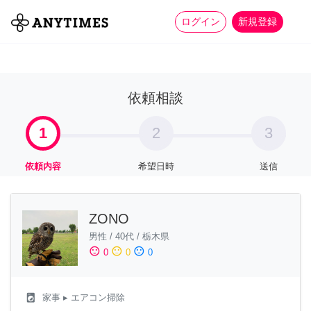
more_horiz
全て
修理・組立
家事
ログイン
新規登録
依頼相談
1
2
3
依頼内容
希望日時
送信
ZONO
男性
/
40代
/
栃木県
sentiment_satisfied
sentiment_neutral
sentiment_dissatisfied
0
0
0
local_laundry_service
家事
▸ エアコン掃除