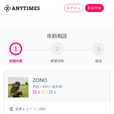
more_horiz
全て
修理・組立
家事
ログイン
新規登録
依頼相談
1
2
3
依頼内容
希望日時
送信
ZONO
男性
/
40代
/
栃木県
sentiment_satisfied
sentiment_neutral
sentiment_dissatisfied
0
0
0
local_laundry_service
家事
▸ エアコン掃除