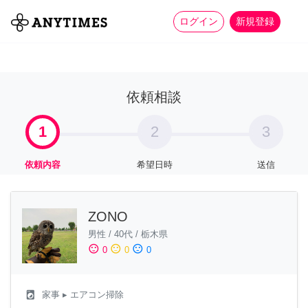
more_horiz
全て
修理・組立
家事
ログイン
新規登録
依頼相談
1
2
3
依頼内容
希望日時
送信
ZONO
男性
/
40代
/
栃木県
sentiment_satisfied
sentiment_neutral
sentiment_dissatisfied
0
0
0
local_laundry_service
家事
▸ エアコン掃除