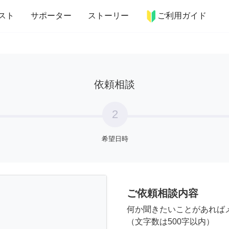
more_horiz
インテリア
趣味・習い事
ペット
料理
スト
サポーター
ストーリー
ご利用ガイド
依頼相談
2
希望日時
ご依頼相談内容
何か聞きたいことがあれば
（文字数は500字以内）