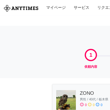
全て
修理・組立
家事
引っ越し
マイページ
サービス
リクエ
1
依頼内容
ZONO
男性
/
40代
/
栃木県
sentiment_satisfied
sentiment_neutral
sentiment_dissatisfied
0
0
0