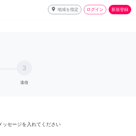
place
地域を指定
ログイン
新規登録
3
送信
メッセージを入れてください