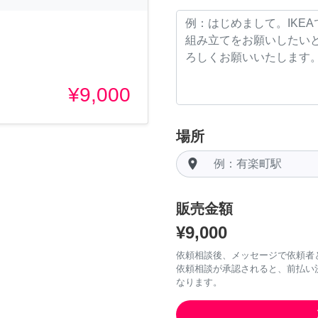
¥9,000
場所
room
販売金額
¥9,000
依頼相談後、メッセージで依頼者
依頼相談が承認されると、前払い
なります。