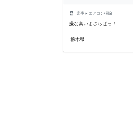
local_laundry_service
家事
▸ エアコン掃除
嫌な臭いよさらばっ！
栃木県